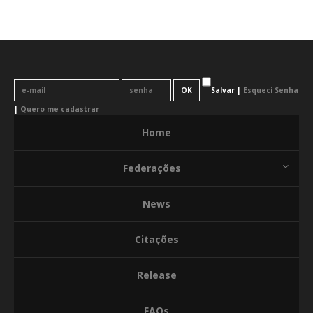
Salvar |
Esqueci Senha
|
Quero me cadastrar
Home
Federações
News
Citações
Release
FAQs