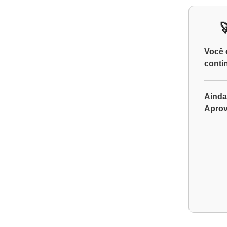
Você 
conti
Ainda
Aprov