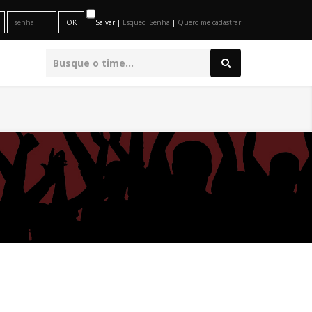
Salvar |
Esqueci Senha
|
Quero me cadastrar
O