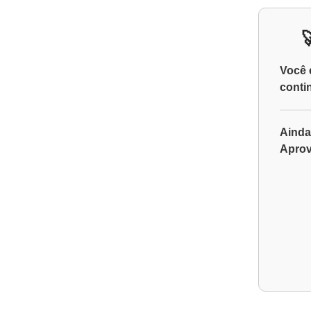
Você 
conti
Ainda
Aprov