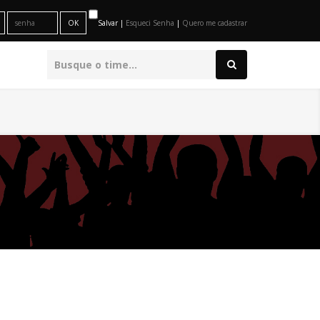
Salvar |
Esqueci Senha
|
Quero me cadastrar
O