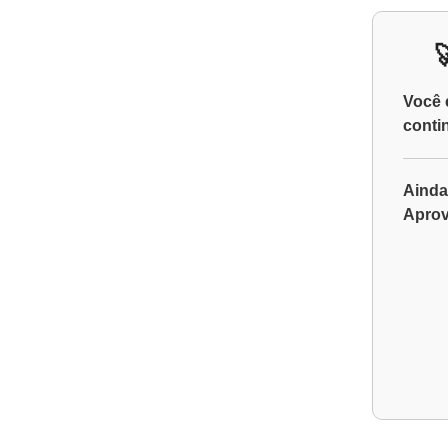
Você 
conti
Ainda
Aprov