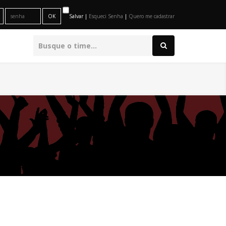
Salvar |
Esqueci Senha
|
Quero me cadastrar
O