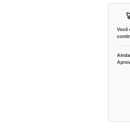
Você 
conti
Ainda
Aprov