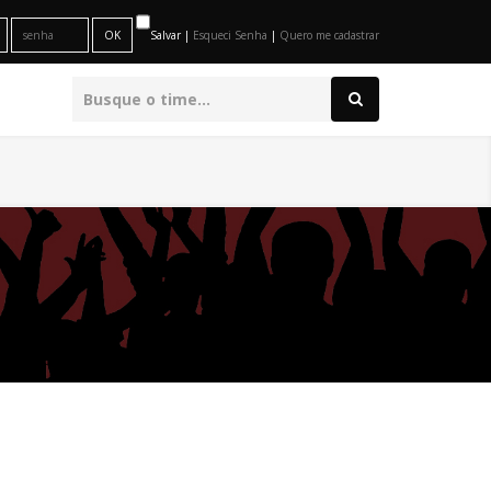
Salvar |
Esqueci Senha
|
Quero me cadastrar
O