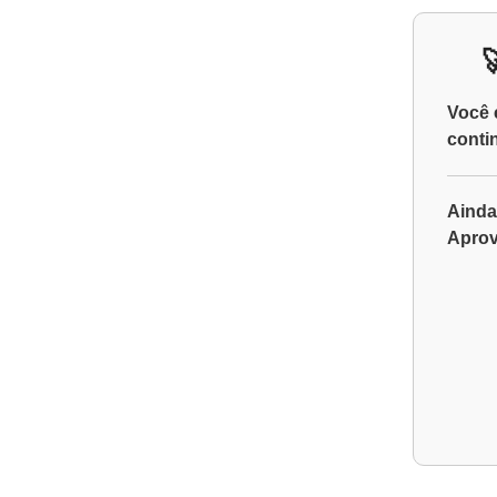
Você 
conti
Ainda
Aprov