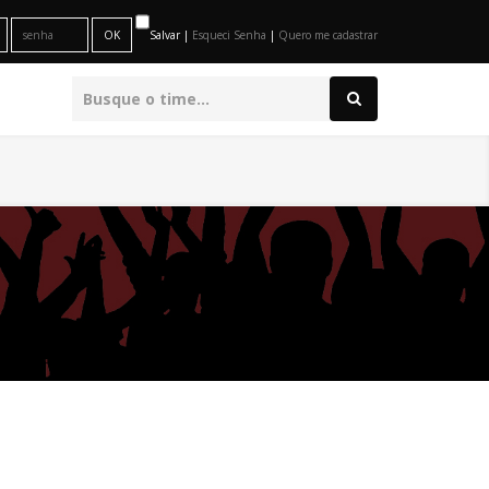
Salvar |
Esqueci Senha
|
Quero me cadastrar
O