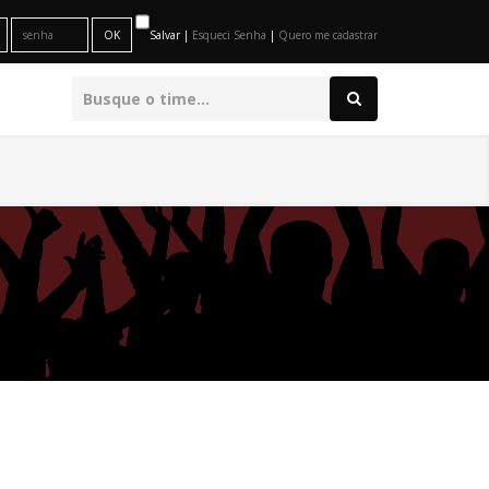
Salvar |
Esqueci Senha
|
Quero me cadastrar
O