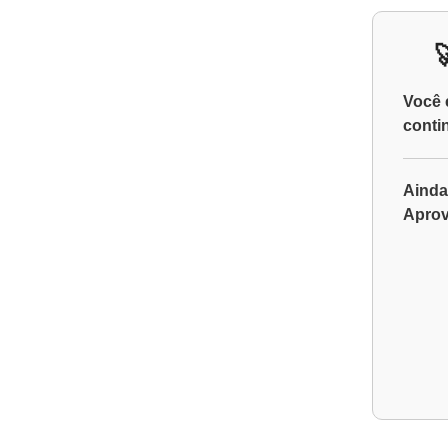
Você 
conti
Ainda
Aprov