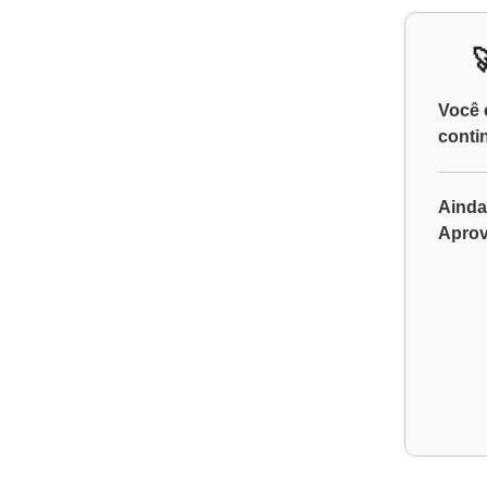
Você 
conti
Ainda
Aprov