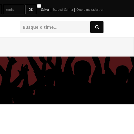
Salvar |
Esqueci Senha
|
Quero me cadastrar
O