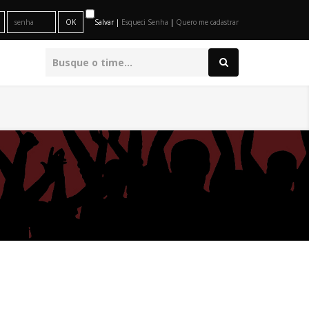
Salvar |
Esqueci Senha
|
Quero me cadastrar
O