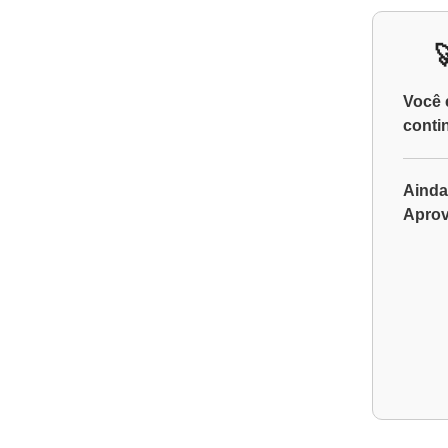
Você 
conti
Ainda
Aprov