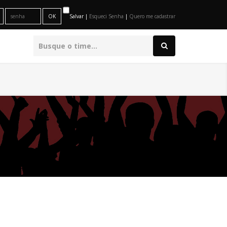
Salvar |
Esqueci Senha
|
Quero me cadastrar
O