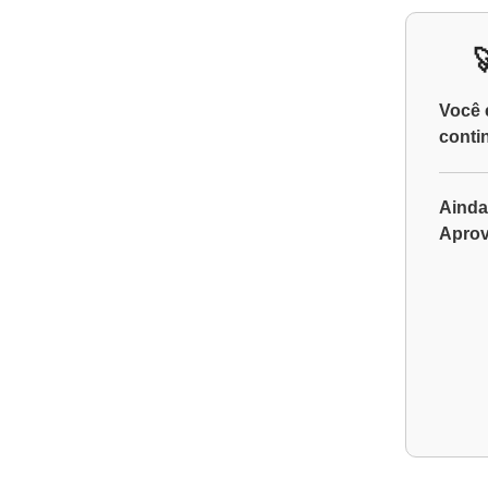
Você 
conti
Ainda
Aprov