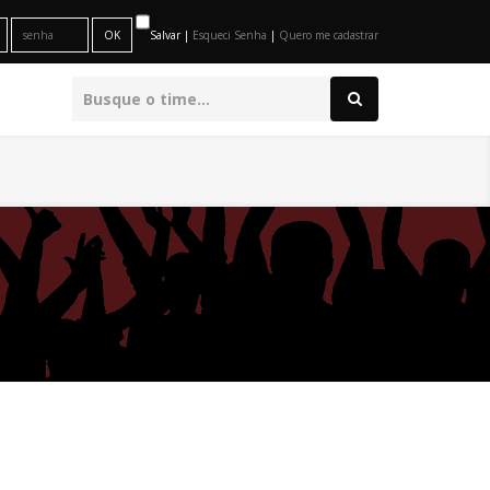
Salvar |
Esqueci Senha
|
Quero me cadastrar
O