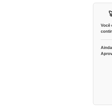
Você 
conti
Ainda
Aprov