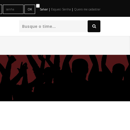
Salvar |
Esqueci Senha
|
Quero me cadastrar
O