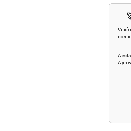
Você 
conti
Ainda
Aprov