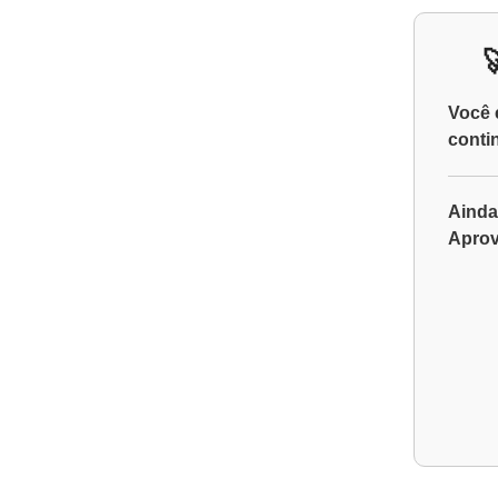
Você 
conti
Ainda
Aprov