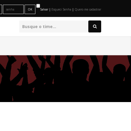
Salvar |
Esqueci Senha
|
Quero me cadastrar
O