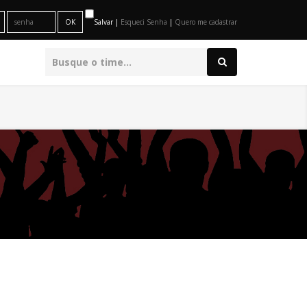
Salvar |
Esqueci Senha
|
Quero me cadastrar
O