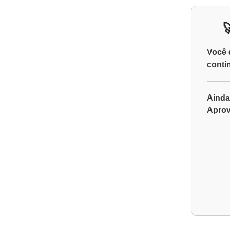
Você 
conti
Ainda
Aprov