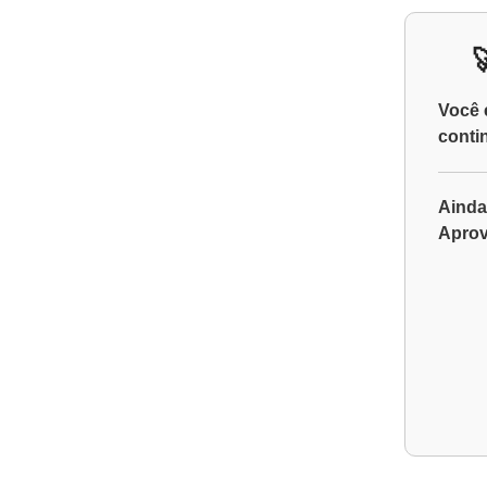
Você 
conti
Ainda
Aprov