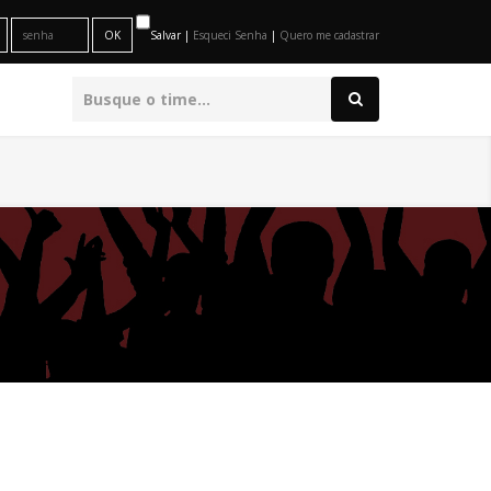
Salvar |
Esqueci Senha
|
Quero me cadastrar
O