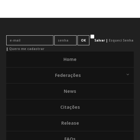
Salvar |
Esqueci Senha
|
Quero me cadastrar
Home
Federações
News
Citações
Release
FAQs