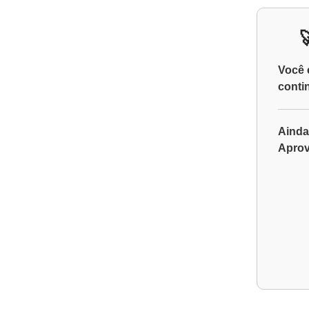
Você 
conti
Ainda
Aprov