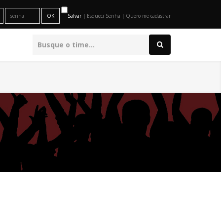
Salvar |
Esqueci Senha
|
Quero me cadastrar
O