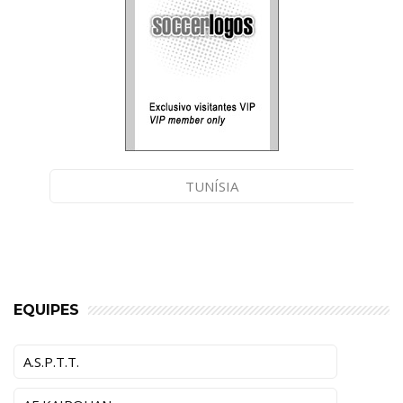
TUNÍSIA
EQUIPES
A.S.P.T.T.