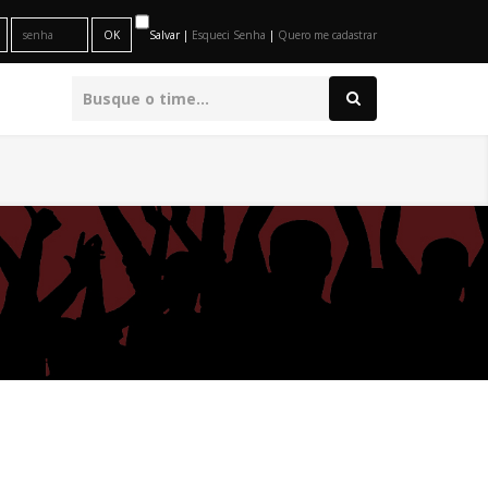
Salvar |
Esqueci Senha
|
Quero me cadastrar
O